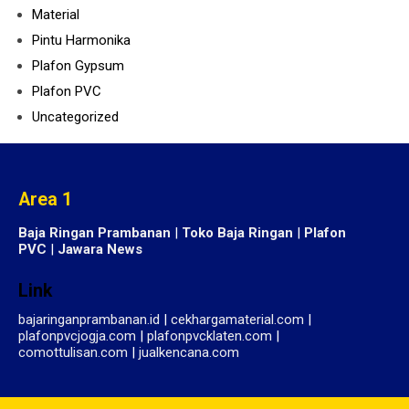
Material
Pintu Harmonika
Plafon Gypsum
Plafon PVC
Uncategorized
Area 1
Baja Ringan Prambanan
|
Toko Baja Ringan
|
Plafon
PVC
|
Jawara News
Link
bajaringanprambanan.id
|
cekhargamaterial.com
|
plafonpvcjogja.com
|
plafonpvcklaten.com
|
comottulisan.com
|
jualkencana.com